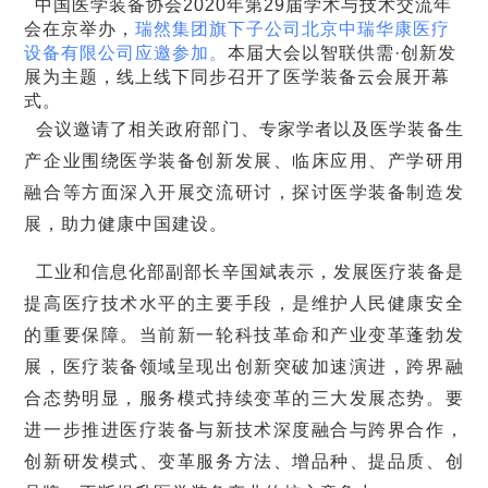
中国医学装备协会
2020
年第
29
届学术与技术交流年
的有力武器。在未来，要加速提升医学装备等公共卫生设施设
会在京举办，
瑞然集团旗下子公司北京中瑞华康医疗
备保障能力，聚焦新时代国家公共安全的新需要，加快构建强
设备有限公司应邀参加。
本届大会以智联供需
·
创新发
大的公共卫生服务体系。 工业和信息化部装备工业一司司长罗
展为主题，线上线下同步召开了医学装备云会展开幕
俊杰表示，在疫情防控工作中发现当前我国医疗装备产业发展
方面存在着关键原材料和关键部件尚待突破、产品性能和品质
式。
急需提升等短版弱项问题。要充分发挥新型举国体制优势和超
会议邀请了相关政府部门、专家学者以及医学装备生
大规模市场的优势，坚持市场在配置资源中的决定性作用，以
产企业围绕医学装备创新发展、临床应用、产学研用
企业为主体，临床需求为导向，加强人工智能、5G等新技术的
应用，共同推动高端医疗装备安全可靠发展。 “新冠肺炎疫情
融合等方面深入开展交流研讨，探讨医学装备制造发
不仅改变了临床常规模式，也对医学装备提出了新的需求。”中
展，助力健康中国建设。
国工程院院士、国家卫健委高级别专家组成员、传染病诊治国
家重点实验室主任李兰娟在视频发言中表示，未来要加强智慧
公共卫生建设，加强大数据+区块链一体化的响应体系，尽量
工业和信息化部副部长辛国斌表示，发展医疗装备是
做到数据共享，推动互联网医院的建设与发展，平战结合，建
提高医疗技术水平的主要手段，是维护人民健康安全
立集医疗、科研、教育、预防、产业化为一体的传染病防控体
系。 东南大学附属中大医院副院长邱海波教授表示，高水平综
的重要保障。当前新一轮科技革命和产业变革蓬勃发
合性医院应该在重大疫情时发挥战略支撑的关键性作用。他建
展，医疗装备领域呈现出创新突破加速演进，跨界融
议在未来的医学学科体系中需要加强危重症相关的临床学科的
建设，进一步完善危重症学科的人才梯队。
合态势明显，服务模式持续变革的三大发展态势。要
进一步推进医疗装备与新技术深度融合与跨界合作，
创新研发模式、变革服务方法、增品种、提品质、创