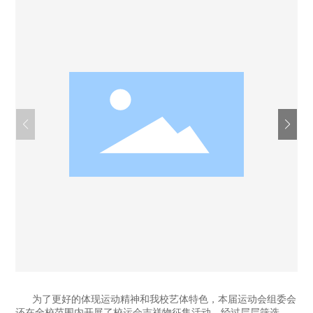
毕业生，今年考入我校高中部。吉祥物“吉儿鹃鹃”的设计灵感
人才招聘
来源于学校文化和吉安的庐陵文化，她将古代的荷花、披帛及
学校的校徽等元素融入于设计之中，是对中华传
联系我们
English
为了更好的体现运动精神和我校艺体特色，本届运动会组委会
还在全校范围内开展了校运会吉祥物征集活动，经过层层筛选，