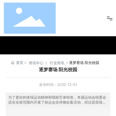
首页
走进瑞然
首页
逐梦赛场 阳光校园
资讯中心
行业资讯
逐梦赛场 阳光校园
瑞然产业
发布时间：
2020-12-01
资讯中心
为了更好的体现运动精神和我校艺体特色，本届运动会组委会
还在全校范围内开展了校运会吉祥物征集活动，经过层层筛
企业文化
选，高一(12)班李静茹同学设计的“吉儿鹃鹃”被确定为第六届
校运会吉祥物。 才华横溢的李静茹同学是我校初中部2020届